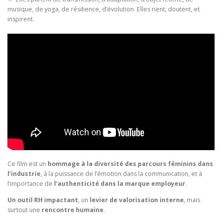
musique, de yoga, de résilience, d’évolution. Elles rient, doutent, et
inspirent.
Ce film est un
hommage à la diversité des parcours féminins dans
l’industrie
, à la puissance de l’émotion dans la communication, et à
l’importance de
l’authenticité dans la marque employeur
.
Un outil RH impactant
, un
levier de valorisation interne
, mais
surtout une
rencontre humaine
.