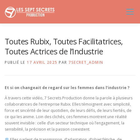
Aller
au
Menu
contenu
ACCUEIL
À PROPOS
SERVICES VIDÉO
Toutes Rubix, Toutes Facilitatrices,
Toutes Actrices de l’Industrie
PROJETS ENGAGÉS
ATELIERS & FORMATIONS
PUBLIÉ LE
17 AVRIL 2025
PAR
7SECRET_ADMIN
FILMS
CONTACT
Et si on changeait de regard sur les femmes dans l’industrie ?
À travers cette vidéo, 7 Secrets Production donne la parole à plusieurs
collaboratrices de l’entreprise Rubix. Elles témoignent avec simplicité,
force et sincérité de leur quotidien, de leurs défis, de leurs fiertés, de
ce qui les anime. Loin des clichés, ces femmes montrent une réalité
souvent invisible : celle d’un secteur technique où l’engagement, la
sensibilité, la précision et la passion coexistent.
Elles parlent de transmission, d’adaptation, d’objet fétiche, de