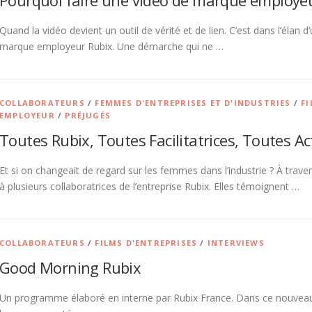
Pourquoi faire une vidéo de marque employeu
Quand la vidéo devient un outil de vérité et de lien. C’est dans l’élan
marque employeur Rubix. Une démarche qui ne …
COLLABORATEURS
/
FEMMES D'ENTREPRISES ET D'INDUSTRIES
/
FI
EMPLOYEUR
/
PRÉJUGÉS
Toutes Rubix, Toutes Facilitatrices, Toutes Act
Et si on changeait de regard sur les femmes dans l’industrie ? À trave
à plusieurs collaboratrices de l’entreprise Rubix. Elles témoignent …
COLLABORATEURS
/
FILMS D'ENTREPRISES
/
INTERVIEWS
Good Morning Rubix
Un programme élaboré en interne par Rubix France. Dans ce nouveau 