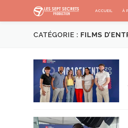
Aller
au
ACCUEIL
À 
contenu
CATÉGORIE :
FILMS D’ENT