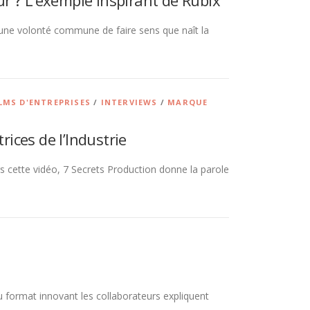
r ? L’exemple inspirant de Rubix
 d’une volonté commune de faire sens que naît la
LMS D'ENTREPRISES
/
INTERVIEWS
/
MARQUE
rices de l’Industrie
rs cette vidéo, 7 Secrets Production donne la parole
format innovant les collaborateurs expliquent