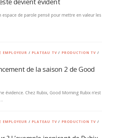
este devient évident
 un espace de parole pensé pour mettre en valeur les
 EMPLOYEUR
/
PLATEAU TV
/
PRODUCTION TV
/
lancement de la saison 2 de Good
 une évidence. Chez Rubix, Good Morning Rubix n’est
 …
 EMPLOYEUR
/
PLATEAU TV
/
PRODUCTION TV
/